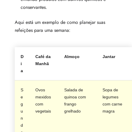
conservantes.
Aqui está um exemplo de como planejar suas
refeições para uma semana:
D
Café da
Almoço
Jantar
i
Manhã
a
S
Ovos
Salada de
Sopa de
e
mexidos
quinoa com
legumes
g
com
frango
com carne
u
vegetais
grelhado
magra
n
d