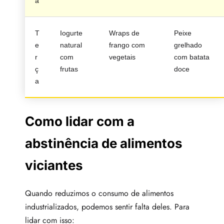
a
T
Iogurte
Wraps de
Peixe
e
natural
frango com
grelhado
r
com
vegetais
com batata
ç
frutas
doce
a
Como lidar com a
abstinência de alimentos
viciantes
Quando reduzimos o consumo de alimentos
industrializados, podemos sentir falta deles. Para
lidar com isso: