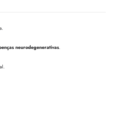
a.
oenças neurodegenerativas
.
al.