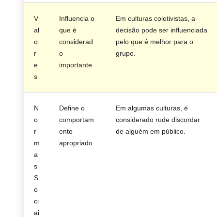
V
Influencia o
Em culturas coletivistas, a
al
que é
decisão pode ser influenciada
o
considerad
pelo que é melhor para o
r
o
grupo.
e
importante
s
N
Define o
Em algumas culturas, é
o
comportam
considerado rude discordar
r
ento
de alguém em público.
m
apropriado
a
s
S
o
ci
ai