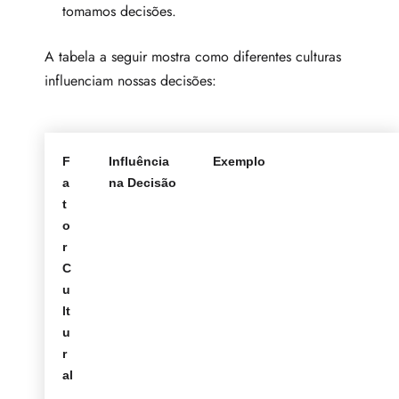
tomamos decisões.
A tabela a seguir mostra como diferentes culturas
influenciam nossas decisões:
F
Influência
Exemplo
a
na Decisão
t
o
r
C
u
lt
u
r
al